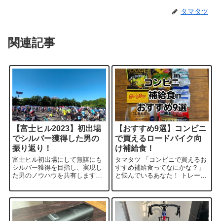
タマタツ
関連記事
【富士ヒル2023】初出場
【おすすめ9選】コンビニ
でシルバー獲得した男の
で買えるロードバイク向
振り返り！
け補給食！
富士ヒル初出場にして無謀にも
タマタツ 「コンビニで買えるお
シルバー獲得を目指し、実現し
すすめ補給食ってなにかな？」
た男のノウハウを共有します！
と悩んでいるあなた！ トレーニ
今回は富士ヒル前日から当日ゴ
ングのときはコンビニにしか寄
ールまでの振り返りの内容で
らないタマタツがおすすめ補給
す。今後シルバーを狙ってる方
食を解説します！ この記事の内
の参考になれば嬉しいです！
容が対象となるのは以下の...