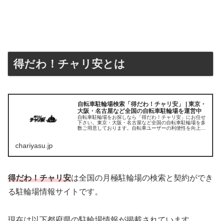
得だわ！チャリ安とは
自転車駐輪場検索「得だわ！チャリ安」 | 東京・
大阪・名古屋など全国の自転車駐輪場を運営中
自転車駐輪場をお探しなら「得だわ！チャリ安」にお任せ
下さい。東京・大阪・名古屋など全国の自転車駐輪場を多
数ご用意しております。自転車ユーザーの利便性を向上さ
せ、より多くの方が移動に自転車をご利用できるよう今後
も自転車の駐輪場を提供してまいります。まずはお気軽に
chariyasu.jp
ご相談ください
得だわ！チャリ安
は全国の月極駐輪場の検索と契約ができ
る駐輪場情報サイトです。
現在は以下都府県の駐輪場情報が掲載されています。