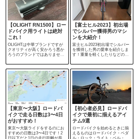
【OLIGHT RN1500】ロー
【富士ヒル2023】初出場
ドバイク用ライトは絶対
でシルバー獲得男のマシ
これ！
ンを大紹介！
OLIGHTは中華ブランドですが
富士ヒル2023初出場でシルバー
クオリティが高く安かろう悪か
を獲得した男の愛車を紹介しま
ろうのブランドではありませ
す！重量を軽くしたりなどの圧
ん！筆者が使っているRN1500は
倒的なこだわりは一切ありませ
ランタイムが長くて光量も充分
ん！とにかく安く、自分で組み
なためコスパ最強なロードバイ
上げられる範囲でパーツをかき
ク用ライトです！
集めて作った愛車です。
【東京〜大阪】ロードバ
【初心者必見】ロードバ
イクで走る日数は3〜4日
イクで最初に揃えるアイ
がおすすめ！
テム9選
東京〜大阪ライドをするのにお
ロードバイクを始めるときに揃
すすめの日数は3〜4日です！2
えるものはロードバイク・ペダ
日以下だと1日の走行距離が長く
ル・ロック・ライト・ベル・ボ