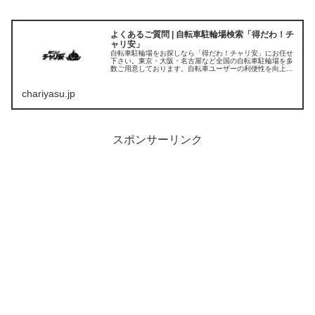
よくあるご質問 | 自転車駐輪場検索「得だわ！チ
ャリ安」
自転車駐輪場をお探しなら「得だわ！チャリ安」にお任せ
下さい。東京・大阪・名古屋など全国の自転車駐輪場を多
数ご用意しております。自転車ユーザーの利便性を向上さ
せ、より多くの方が移動に自転車をご利用できるよう今後
も自転車の駐輪場を提供してまいります。まずはお気軽に
chariyasu.jp
ご相談ください
スポンサーリンク